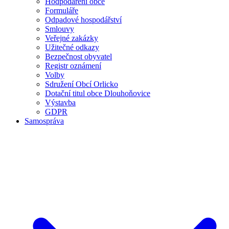
Hodpodaření obce
Formuláře
Odpadové hospodářství
Smlouvy
Veřejné zakázky
Užitečné odkazy
Bezpečnost obyvatel
Registr oznámení
Volby
Sdružení Obcí Orlicko
Dotační titul obce Dlouhoňovice
Výstavba
GDPR
Samospráva