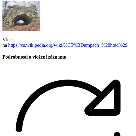
Více
na
https://cs.wikipedia.org/wiki/%C5%BDampach_%28hrad%29
Podrobnosti o vložení záznamu