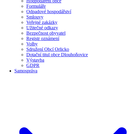
Hodpodaření obce
Formuláře
Odpadové hospodářství
Smlouvy
Veřejné zakázky
Užitečné odkazy
Bezpečnost obyvatel
Registr oznámení
Volby
Sdružení Obcí Orlicko
Dotační titul obce Dlouhoňovice
Výstavba
GDPR
Samospráva