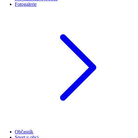
Fotogalerie
Občasník
Sport v obci