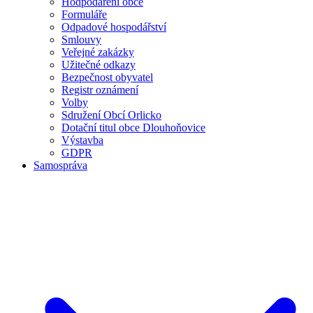
Hodpodaření obce
Formuláře
Odpadové hospodářství
Smlouvy
Veřejné zakázky
Užitečné odkazy
Bezpečnost obyvatel
Registr oznámení
Volby
Sdružení Obcí Orlicko
Dotační titul obce Dlouhoňovice
Výstavba
GDPR
Samospráva