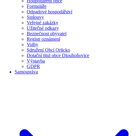
Hodpodaření obce
Formuláře
Odpadové hospodářství
Smlouvy
Veřejné zakázky
Užitečné odkazy
Bezpečnost obyvatel
Registr oznámení
Volby
Sdružení Obcí Orlicko
Dotační titul obce Dlouhoňovice
Výstavba
GDPR
Samospráva