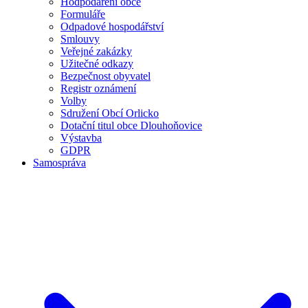
Hodpodaření obce
Formuláře
Odpadové hospodářství
Smlouvy
Veřejné zakázky
Užitečné odkazy
Bezpečnost obyvatel
Registr oznámení
Volby
Sdružení Obcí Orlicko
Dotační titul obce Dlouhoňovice
Výstavba
GDPR
Samospráva