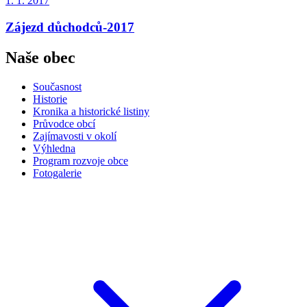
1. 1. 2017
Zájezd důchodců-2017
Naše obec
Současnost
Historie
Kronika a historické listiny
Průvodce obcí
Zajímavosti v okolí
Výhledna
Program rozvoje obce
Fotogalerie