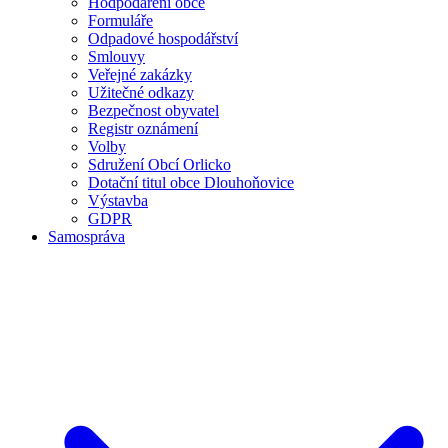
Hodpodaření obce
Formuláře
Odpadové hospodářství
Smlouvy
Veřejné zakázky
Užitečné odkazy
Bezpečnost obyvatel
Registr oznámení
Volby
Sdružení Obcí Orlicko
Dotační titul obce Dlouhoňovice
Výstavba
GDPR
Samospráva