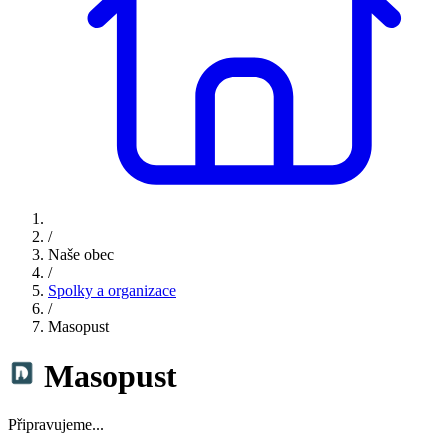
/
Naše obec
/
Spolky a organizace
/
Masopust
Masopust
Připravujeme...