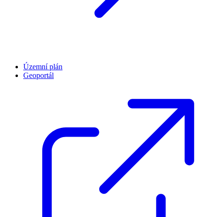
Územní plán
Geoportál