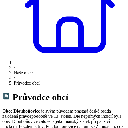
/
Naše obec
/
Průvodce obcí
Průvodce obcí
Obec Dlouhoňovice
je svým původem prastará česká osada
založená pravděpodobně ve 13. století. Dle nepřímých indicií byla
obec Dlouhoňovice založena jako manský statek při panství
litickém. Později patřívaly Dlouhoňovice pánům ze Žampachu, což