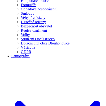
Hodpodaření obce
Formuláře
Odpadové hospodářství
Smlouvy
Veřejné zakázky
Užitečné odkazy
Bezpečnost obyvatel
Registr oznámení
Volby
Sdružení Obcí Orlicko
Dotační titul obce Dlouhoňovice
Výstavba
GDPR
Samospráva