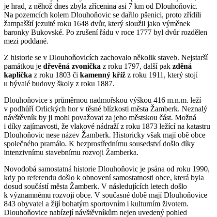
je hrad, z něhož dnes zbyla zřícenina asi 7 km od Dlouhoňovic.
Na pozemcích kolem Dlouhoňovic se dařilo pšenici, proto zřídili
žampašští jezuité roku 1648 dvůr, který sloužil jako výměnek
baronky Bukovské. Po zrušení řádu v roce 1777 byl dvůr rozdělen
mezi poddané.
Z historie se v Dlouhoňovicích zachovalo několik staveb. Nejstarší
památkou je
dřevěná zvonička
z roku 1797, další pak
zděná
kaplička
z roku 1803 či
kamenný kříž
z roku 1911, který stojí
u bývalé budovy školy z roku 1887.
Dlouhoňovice s průměrnou nadmořskou výškou 416 m.n.m. leží
v podhůří Orlických hor v těsné blízkosti města Žamberk. Neznalý
návštěvník by ji mohl považovat za jeho městskou část. Možná
i díky zajímavosti, že vlakové nádraží z roku 1873 ležící na katastru
Dlouhoňovic nese název Žamberk. Historicky však mají obě obce
společného pramálo. K bezprostřednímu sousedství došlo díky
intenzivnímu stavebnímu rozvoji Žamberka.
Novodobá samostatná historie Dlouhoňovic je psána od roku 1990,
kdy po referendu došlo k obnovení samostatnosti obce, která byla
dosud součástí města Žamberk. V následujících letech došlo
k významnému rozvoji obce. V současné době mají Dlouhoňovice
843 obyvatel a žijí bohatým sportovním i kulturním životem.
Dlouhoňovice nabízejí návštěvníkům nejen uvedený pohled