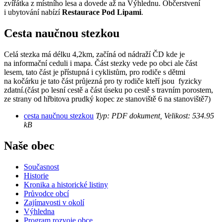
zvířátka z místního lesa a dovede až na Výhlednu. Občerstvení
i ubytování nabízí
Restaurace Pod Lipami
.
Cesta naučnou stezkou
Celá stezka má délku 4,2km, začíná od nádraží ČD kde je
na informační ceduli i mapa. Část stezky vede po obci ale část
lesem, tato část je přístupná i cyklistům, pro rodiče s dětmi
na kočárku je tato část průjezná pro ty rodiče kteří jsou fyzicky
zdatní.(část po lesní cestě a část úseku po cestě s travním porostem,
ze strany od hřbitova prudký kopec ze stanoviště 6 na stanoviště7)
cesta naučnou stezkou
Typ: PDF dokument, Velikost: 534.95
kB
Naše obec
Současnost
Historie
Kronika a historické listiny
Průvodce obcí
Zajímavosti v okolí
Výhledna
Program rozvoje obce