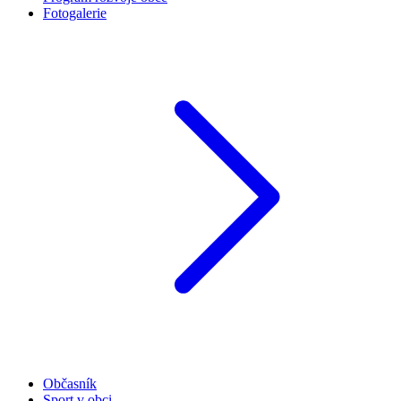
Fotogalerie
Občasník
Sport v obci