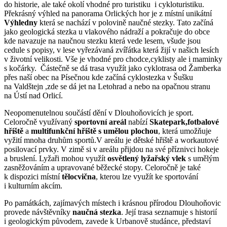
do historie, ale také okolí vhodné pro turistiku i cykloturistiku.
Překrásný výhled na panorama Orlických hor je z místní unikátní
Výhledny
která se nachází v polovině naučné stezky. Tato začíná
jako geologická stezka u vlakového nádraží a pokračuje do obce
kde navazuje na naučnou stezku která vede lesem, všude jsou
cedule s popisy, v lese vyřezávaná zvířátka která žijí v našich lesích
v životní velikosti. Vše je vhodné pro chodce,cyklisty ale i maminky
s kočárky. Částečně se dá trasa využít jako cyklotrasa od Žamberka
přes naší obec na Písečnou kde začíná cyklostezka v Šušku
na Valdštejn ,zde se dá jet na Letohrad a nebo na opačnou stranu
na Ústí nad Orlicí.
Neopomenutelnou součástí dění v Dlouhoňovicích je sport.
Celoročně využívaný
sportovní areál
nabízí
Skatepark,fotbalové
hřiště
a
multifunkční hřiště s umělou plochou
, která umožňuje
vyžití mnoha druhům sportů.V areálu je dětské hřiště a workautové
posilovací prvky. V zimě si v areálu přijdou na své příznivci hokeje
a bruslení. Lyžaři mohou využít
osvětlený lyžařský vlek
s umělým
zasněžováním a upravované běžecké stopy. Celoročně je také
k dispozici místní
tělocvična
, kterou lze využít ke sportování
i kulturním akcím.
Po památkách, zajímavých místech i krásnou přírodou Dlouhoňovic
provede návštěvníky
naučná stezka
. Její trasa seznamuje s historií
i geologickým původem, zavede k Urbanově studánce, představí