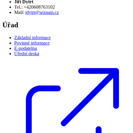
Jiří Dytrt
Tel.: +420608763102
Mail:
jdytrt@seznam.cz
Úřad
Základní informace
Povinné informace
E-podatelna
Úřední deska