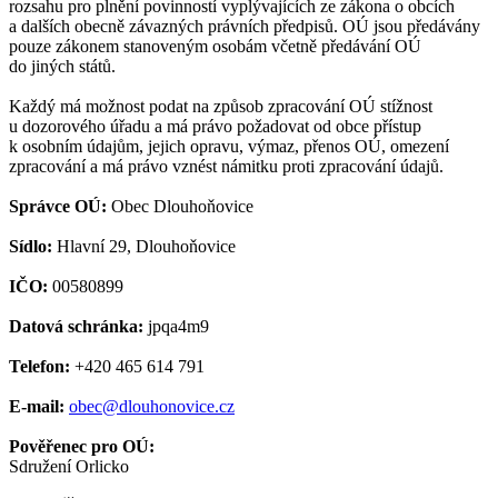
rozsahu pro plnění povinností vyplývajících ze zákona o obcích
a dalších obecně závazných právních předpisů. OÚ jsou předávány
pouze zákonem stanoveným osobám včetně předávání OÚ
do jiných států.
Každý má možnost podat na způsob zpracování OÚ stížnost
u dozorového úřadu a má právo požadovat od obce přístup
k osobním údajům, jejich opravu, výmaz, přenos OÚ, omezení
zpracování a má právo vznést námitku proti zpracování údajů.
Správce OÚ:
Obec Dlouhoňovice
Sídlo:
Hlavní 29, Dlouhoňovice
IČO:
00580899
Datová schránka:
jpqa4m9
Telefon:
+420 465 614 791
E-mail:
obec@dlouhonovice.cz
Pověřenec pro OÚ:
Sdružení Orlicko