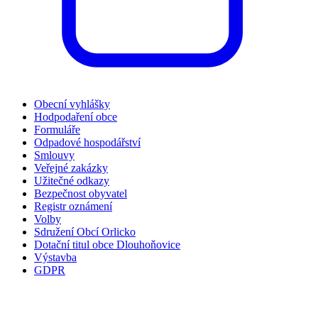
Obecní vyhlášky
Hodpodaření obce
Formuláře
Odpadové hospodářství
Smlouvy
Veřejné zakázky
Užitečné odkazy
Bezpečnost obyvatel
Registr oznámení
Volby
Sdružení Obcí Orlicko
Dotační titul obce Dlouhoňovice
Výstavba
GDPR