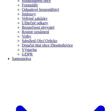
Hodpodaření obce
Formuláře
Odpadové hospodářství
Smlouvy
Veřejné zakázky
Užitečné odkazy
Bezpečnost obyvatel
Registr oznámení
Volby
Sdružení Obcí Orlicko
Dotační titul obce Dlouhoňovice
Výstavba
GDPR
Samospráva