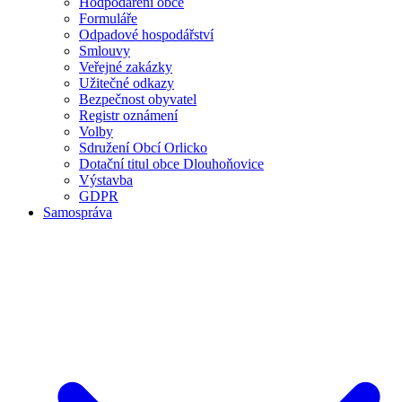
Hodpodaření obce
Formuláře
Odpadové hospodářství
Smlouvy
Veřejné zakázky
Užitečné odkazy
Bezpečnost obyvatel
Registr oznámení
Volby
Sdružení Obcí Orlicko
Dotační titul obce Dlouhoňovice
Výstavba
GDPR
Samospráva