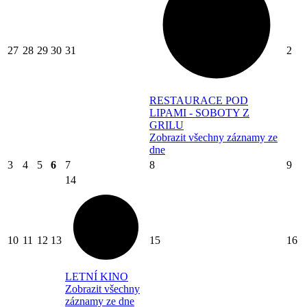
27
28
29
30
31
2
RESTAURACE POD
LIPAMI - SOBOTY Z
GRILU
Zobrazit všechny záznamy ze
dne
3
4
5
6
7
8
9
14
10
11
12
13
15
16
LETNÍ KINO
Zobrazit všechny
záznamy ze dne