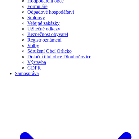
Hodpodaření obce
Formuláře
Odpadové hospodářství
Smlouvy
Veřejné zakázky
Užitečné odkazy
Bezpečnost obyvatel
Registr oznámení
Volby
Sdružení Obcí Orlicko
Dotační titul obce Dlouhoňovice
Výstavba
GDPR
Samospráva