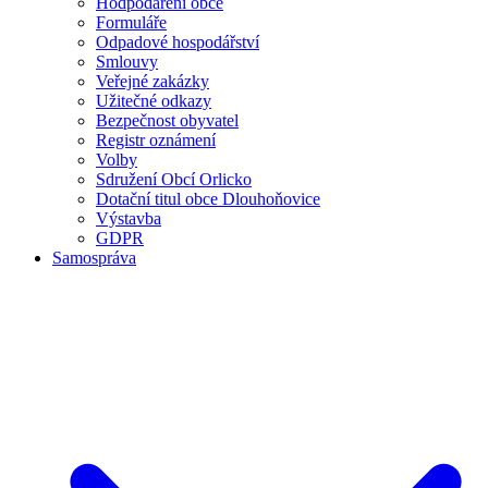
Hodpodaření obce
Formuláře
Odpadové hospodářství
Smlouvy
Veřejné zakázky
Užitečné odkazy
Bezpečnost obyvatel
Registr oznámení
Volby
Sdružení Obcí Orlicko
Dotační titul obce Dlouhoňovice
Výstavba
GDPR
Samospráva