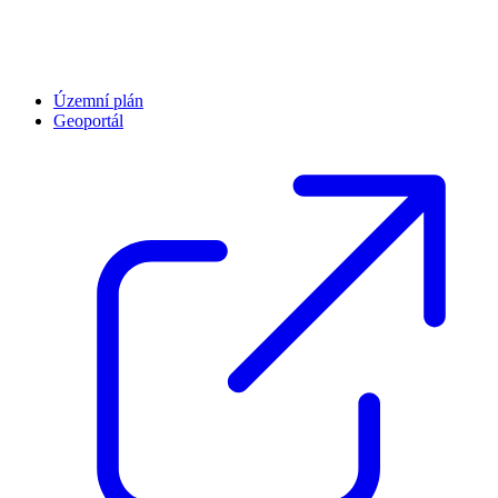
Územní plán
Geoportál