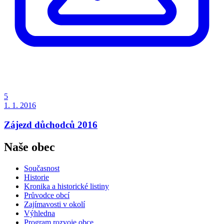
5
1. 1. 2016
Zájezd důchodců 2016
Naše obec
Současnost
Historie
Kronika a historické listiny
Průvodce obcí
Zajímavosti v okolí
Výhledna
Program rozvoje obce