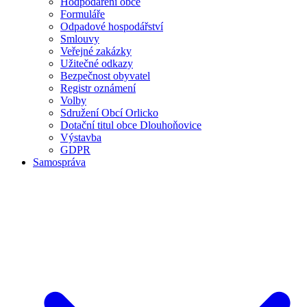
Hodpodaření obce
Formuláře
Odpadové hospodářství
Smlouvy
Veřejné zakázky
Užitečné odkazy
Bezpečnost obyvatel
Registr oznámení
Volby
Sdružení Obcí Orlicko
Dotační titul obce Dlouhoňovice
Výstavba
GDPR
Samospráva