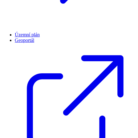
Územní plán
Geoportál