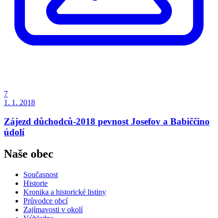
7
1. 1. 2018
Zájezd důchodců-2018 pevnost Josefov a Babiččino
údolí
Naše obec
Současnost
Historie
Kronika a historické listiny
Průvodce obcí
Zajímavosti v okolí