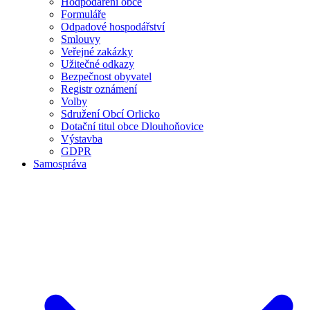
Hodpodaření obce
Formuláře
Odpadové hospodářství
Smlouvy
Veřejné zakázky
Užitečné odkazy
Bezpečnost obyvatel
Registr oznámení
Volby
Sdružení Obcí Orlicko
Dotační titul obce Dlouhoňovice
Výstavba
GDPR
Samospráva