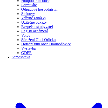
Hodpodaření obce
Formuláře
Odpadové hospodářství
Smlouvy
Veřejné zakázky
Užitečné odkazy
Bezpečnost obyvatel
Registr oznámení
Volby
Sdružení Obcí Orlicko
Dotační titul obce Dlouhoňovice
Výstavba
GDPR
Samospráva