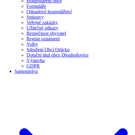
Hodpodaření obce
Formuláře
Odpadové hospodářství
Smlouvy
Veřejné zakázky
Užitečné odkazy
Bezpečnost obyvatel
Registr oznámení
Volby
Sdružení Obcí Orlicko
Dotační titul obce Dlouhoňovice
Výstavba
GDPR
Samospráva