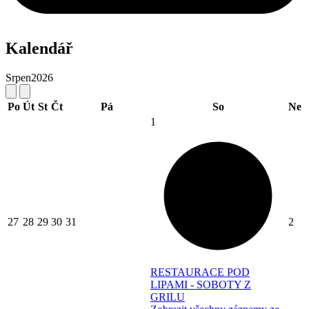
Kalendář
Srpen
2026
Po
Út
St
Čt
Pá
So
Ne
1
27
28
29
30
31
2
RESTAURACE POD
LIPAMI - SOBOTY Z
GRILU