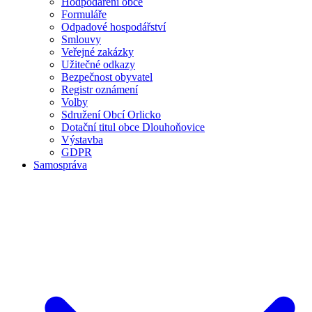
Hodpodaření obce
Formuláře
Odpadové hospodářství
Smlouvy
Veřejné zakázky
Užitečné odkazy
Bezpečnost obyvatel
Registr oznámení
Volby
Sdružení Obcí Orlicko
Dotační titul obce Dlouhoňovice
Výstavba
GDPR
Samospráva