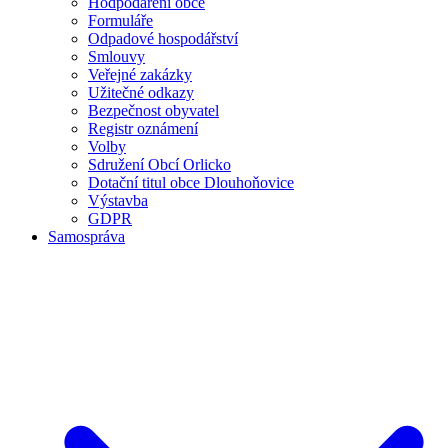
Hodpodaření obce
Formuláře
Odpadové hospodářství
Smlouvy
Veřejné zakázky
Užitečné odkazy
Bezpečnost obyvatel
Registr oznámení
Volby
Sdružení Obcí Orlicko
Dotační titul obce Dlouhoňovice
Výstavba
GDPR
Samospráva