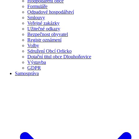
Hodpodaření obce
Formuláře
Odpadové hospodářství
Smlouvy
Veřejné zakázky
Užitečné odkazy
Bezpečnost obyvatel
Registr oznámení
Volby
Sdružení Obcí Orlicko
Dotační titul obce Dlouhoňovice
Výstavba
GDPR
Samospráva