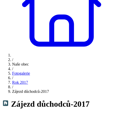
/
Naše obec
/
Fotogalerie
/
Rok 2017
/
Zájezd důchodců-2017
Zájezd důchodců-2017