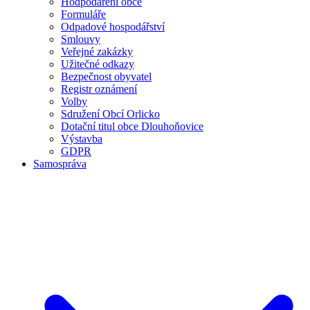
Hodpodaření obce
Formuláře
Odpadové hospodářství
Smlouvy
Veřejné zakázky
Užitečné odkazy
Bezpečnost obyvatel
Registr oznámení
Volby
Sdružení Obcí Orlicko
Dotační titul obce Dlouhoňovice
Výstavba
GDPR
Samospráva