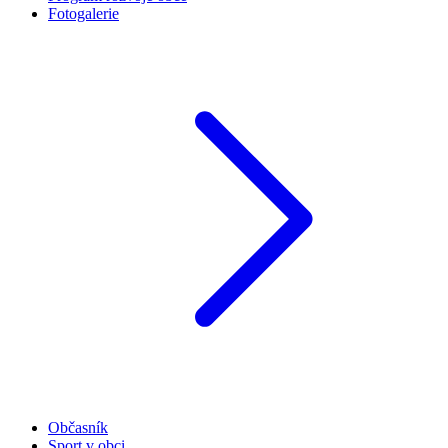
Fotogalerie
Občasník
Sport v obci