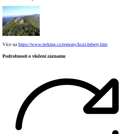
Více na
https://www.treking.cz/regiony/kozi-hrbety.htm
Podrobnosti o vložení záznamu