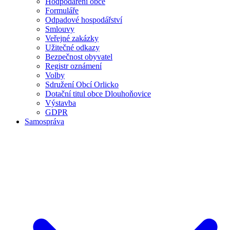
Hodpodaření obce
Formuláře
Odpadové hospodářství
Smlouvy
Veřejné zakázky
Užitečné odkazy
Bezpečnost obyvatel
Registr oznámení
Volby
Sdružení Obcí Orlicko
Dotační titul obce Dlouhoňovice
Výstavba
GDPR
Samospráva