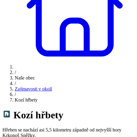
/
Naše obec
/
Zajímavosti v okolí
/
Kozí hřbety
Kozí hřbety
Hřeben se nachází asi 5,5 kilometru západně od nejvyšší hory
Krkonoš Sněžky.