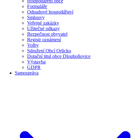
Hodpodaření obce
Formuláře
Odpadové hospodářství
Smlouvy
Veřejné zakázky
Užitečné odkazy
Bezpečnost obyvatel
Registr oznámení
Volby
Sdružení Obcí Orlicko
Dotační titul obce Dlouhoňovice
Výstavba
GDPR
Samospráva