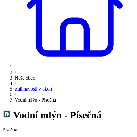
/
Naše obec
/
Zajímavosti v okolí
/
Vodní mlýn - Písečná
Vodní mlýn - Písečná
Písečná