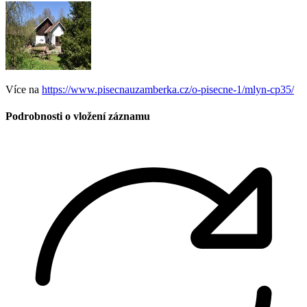
Více na
https://www.pisecnauzamberka.cz/o-pisecne-1/mlyn-cp35/
Podrobnosti o vložení záznamu