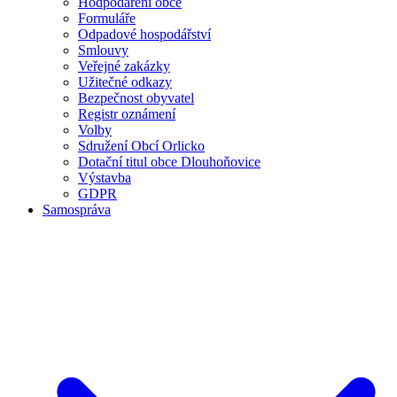
Hodpodaření obce
Formuláře
Odpadové hospodářství
Smlouvy
Veřejné zakázky
Užitečné odkazy
Bezpečnost obyvatel
Registr oznámení
Volby
Sdružení Obcí Orlicko
Dotační titul obce Dlouhoňovice
Výstavba
GDPR
Samospráva