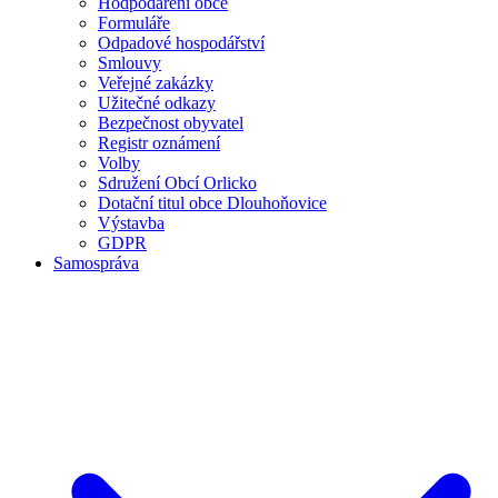
Hodpodaření obce
Formuláře
Odpadové hospodářství
Smlouvy
Veřejné zakázky
Užitečné odkazy
Bezpečnost obyvatel
Registr oznámení
Volby
Sdružení Obcí Orlicko
Dotační titul obce Dlouhoňovice
Výstavba
GDPR
Samospráva